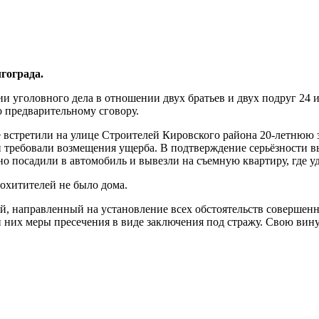
гограда.
 уголовного дела в отношении двух братьев и двух подруг 24 и
 предварительному сговору.
 встретили на улице Строителей Кировского района 20-летнюю з
 и требовали возмещения ущерба. В подтверждение серьёзности
но посадили в автомобиль и вывезли на съемную квартиру, где 
похитителей не было дома.
й, направленный на установление всех обстоятельств совершен
и них меры пресечения в виде заключения под стражу. Свою ви