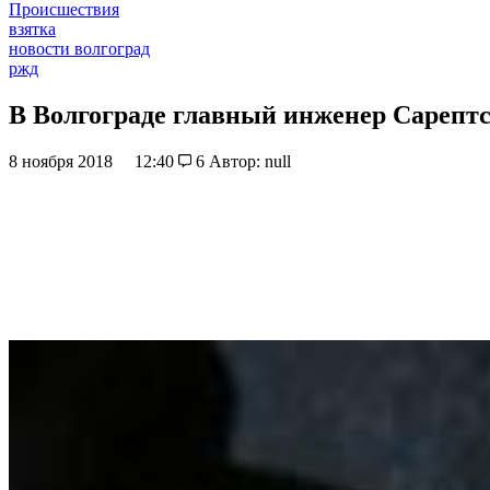
Происшествия
взятка
новости волгоград
ржд
В Волгограде главный инженер Сарептс
8 ноября 2018
12:40
6
Автор: null