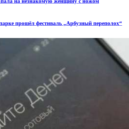
напала на незнакомую женщину с ножом
 парке прошёл фестиваль „Арбузный переполох“
лючены контракты на 3,6 млн долларов