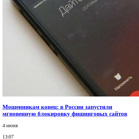
18:39
В Красноармейском районе Волгограда стартует
конкурс на ремонт моста через Волго‑Донской
судоходный канал
12:28
Фестиваль #ТриЧетыре в Волгограде пройдёт
11–13 сентября в рамках Года единства народов
России
Все новости
Мошенникам конец: в России запустили
мгновенную блокировку фишинговых сайтов
4 июня
13:07