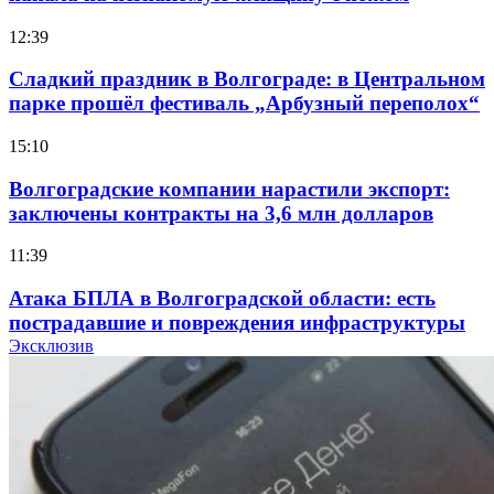
12:39
Сладкий праздник в Волгограде: в Центральном
парке прошёл фестиваль „Арбузный переполох“
15:10
Волгоградские компании нарастили экспорт:
заключены контракты на 3,6 млн долларов
11:39
Атака БПЛА в Волгоградской области: есть
пострадавшие и повреждения инфраструктуры
Эксклюзив
12:01
Волгоградские вузы в топе зарплатного
рейтинга: ВолгГТУ и ВолгГМУ вошли в топ‑15
для химической отрасли и фармацевтики