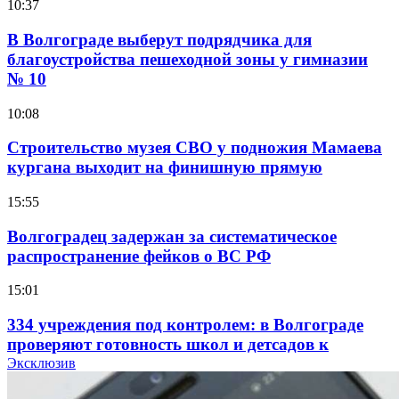
10:37
В Волгограде выберут подрядчика для
благоустройства пешеходной зоны у гимназии
№ 10
10:08
Строительство музея СВО у подножия Мамаева
кургана выходит на финишную прямую
15:55
Волгоградец задержан за систематическое
распространение фейков о ВС РФ
15:01
334 учреждения под контролем: в Волгограде
проверяют готовность школ и детсадов к
учебному году
Эксклюзив
13:47