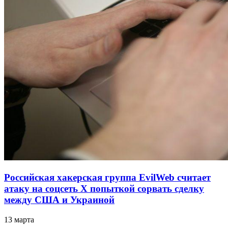
Российская хакерская группа EvilWeb считает
атаку на соцсеть Х попыткой сорвать сделку
между США и Украиной
13 марта