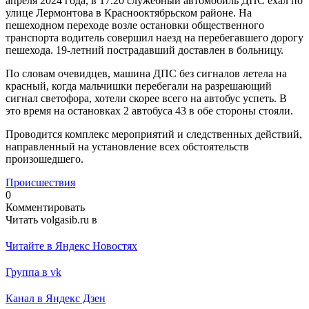
апреля 2024 года, в 17.20 служебный автомобиль ДПС ехал по
улице Лермонтова в Краснооктябрьском районе. На
пешеходном переходе возле остановки общественного
транспорта водитель совершил наезд на перебегавшего дорогу
пешехода. 19-летний пострадавший доставлен в больницу.
По словам очевидцев, машина ДПС без сигналов летела на
красный, когда мальчишки перебегали на разрешающий
сигнал светофора, хотели скорее всего на автобус успеть. В
это время на остановках 2 автобуса 43 в обе стороны стояли.
Проводится комплекс мероприятий и следственных действий,
направленный на установление всех обстоятельств
произошедшего.
Происшествия
0
Комментировать
Читать volgasib.ru в
Читайте в Яндекс Новостях
Группа в vk
Канал в Яндекс Дзен