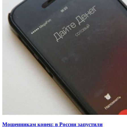
Покушение на убийство в Волгограде: девушка
напала на незнакомую женщину с ножом
12:39
Сладкий праздник в Волгограде: в Центральном
парке прошёл фестиваль „Арбузный переполох“
15:10
Волгоградские компании нарастили экспорт:
заключены контракты на 3,6 млн долларов
Все новости
Мошенникам конец: в России запустили