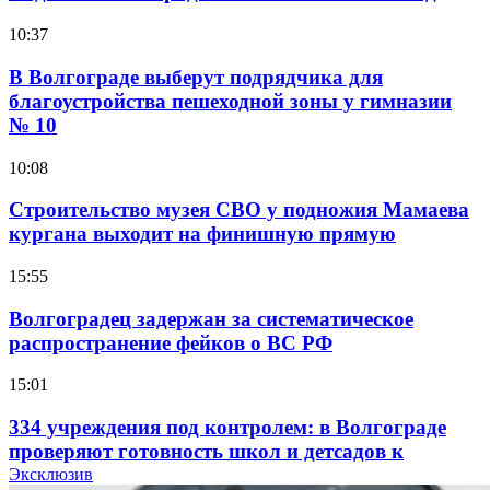
10:37
В Волгограде выберут подрядчика для
благоустройства пешеходной зоны у гимназии
№ 10
10:08
Строительство музея СВО у подножия Мамаева
кургана выходит на финишную прямую
15:55
Волгоградец задержан за систематическое
распространение фейков о ВС РФ
15:01
334 учреждения под контролем: в Волгограде
проверяют готовность школ и детсадов к
учебному году
Эксклюзив