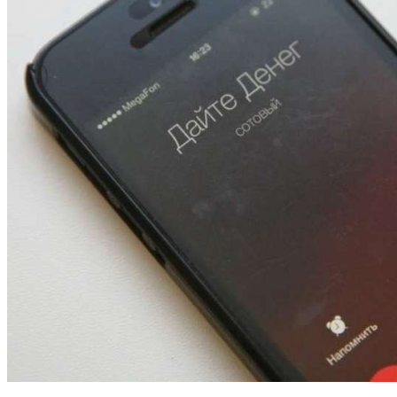
13:47
Покушение на убийство в Волгограде: девушка
напала на незнакомую женщину с ножом
12:39
Сладкий праздник в Волгограде: в Центральном
парке прошёл фестиваль „Арбузный переполох“
15:10
Волгоградские компании нарастили экспорт:
заключены контракты на 3,6 млн долларов
Все новости