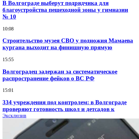
В Волгограде выберут подрядчика для
благоустройства пешеходной зоны у гимназии
№ 10
10:08
Строительство музея СВО у подножия Мамаева
кургана выходит на финишную прямую
15:55
Волгоградец задержан за систематическое
распространение фейков о ВС РФ
15:01
334 учреждения под контролем: в Волгограде
проверяют готовность школ и детсадов к
учебному году
Эксклюзив
13:47