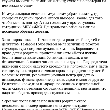
службы вычистили памятник Ленину, буквально протерли на
нем каждую букву.
Коммунальщики велели коммунистам убрать палатку, где
собирают подписи против итогов выборов, якобы, для того,
чтобы менять плитку. А над головами у протестующих
сотрудники МБУ «ЖКХ Центрального района» начали
поспешно обрезать деревья.
Запланированная на 11 часов встреча родителей и детей с
депутатом Тамарой Головачевой была заглушена рокотом
снующих туда-сюда коммунальных машин. Борющиеся за
права детей родители принесли плакаты «Детям нужны
бесплатные детские сады, больницы и школы, а не
бесконечные обещания чиновников!» и другие. Еще родители
принесли с собой надутого крокодила и положили ему в пасть
солнце, лучи которого символизировали украденное у детей –
молочные кухни, реабилитационный центр для детей-
инвалидов, финансирование детских садов и многое другое.
Родителей, крокодила и «краденое солнце» с центральной
части сквера потеснили сотрудники полиции, заявившие, что
надо освободить проход для снующих машин.
Через час после начала проявления родительского
недовольства в сквер пришли глава администрации
Центрального района и директор МБУ «ЖКХ Центрального