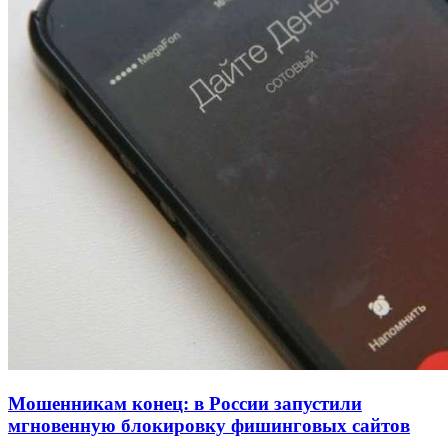
Покушение на убийство в Волгограде: девушка
напала на незнакомую женщину с ножом
12:39
Сладкий праздник в Волгограде: в Центральном
парке прошёл фестиваль „Арбузный переполох“
15:10
Волгоградские компании нарастили экспорт:
заключены контракты на 3,6 млн долларов
Все новости
Мошенникам конец: в России запустили
мгновенную блокировку фишинговых сайтов