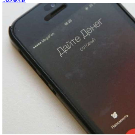
Эксклюзив
12:01
Волгоградские вузы в топе зарплатного
рейтинга: ВолгГТУ и ВолгГМУ вошли в топ‑15
для химической отрасли и фармацевтики
18:39
В Красноармейском районе Волгограда стартует
конкурс на ремонт моста через Волго‑Донской
судоходный канал
12:28
Фестиваль #ТриЧетыре в Волгограде пройдёт
11–13 сентября в рамках Года единства народов
России
Все новости