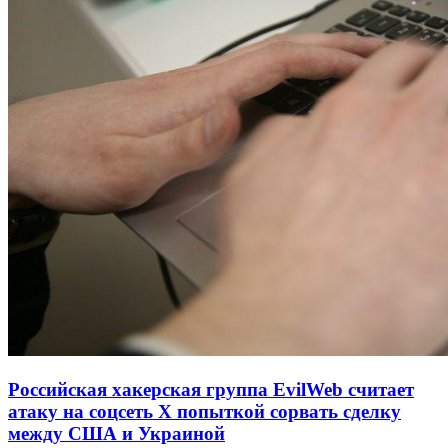
Российская хакерская группа EvilWeb считает
атаку на соцсеть Х попыткой сорвать сделку
между США и Украиной