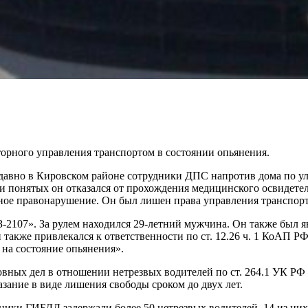
орного управления транспортом в состоянии опьянения.
давно в Кировском районе сотрудники ДПС напротив дома по ул
и понятых он отказался от прохождения медицинского освидетел
ное правонарушение. Он был лишен права управления транспорт
2107». За рулем находился 29-летний мужчина. Он также был я
он также привлекался к ответственности по ст. 12.26 ч. 1 КоАП
на состояние опьянения».
овных дел в отношении нетрезвых водителей по ст. 264.1 УК Р
ание в виде лишения свободы сроком до двух лет.
дники ГИБДД задержали более 50 нетрезвых водителей. 14 из них