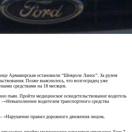
ице Армавирская остановили “Шевроле Ланос”. За рулем
ьствования. Позже выяснилось, что волгоградец уже
ными средствами на 18 месяцев.
вно пьян. Пройти медицинское освидетельствование водитель
 РФ –«Невыполнение водителем транспортного средства
Ф – «Нарушение правил дорожного движения лицом,
 отказались пройти медицинское освидетельствование. Еще 7