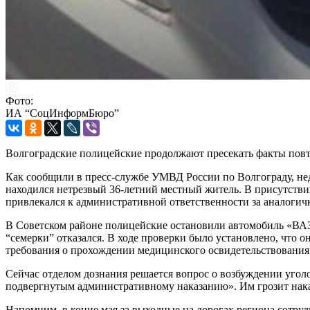
Фото:
ИА “СоцИнформБюро”
Волгоградские полицейские продолжают пресекать факты повт
Как сообщили в пресс-службе УМВД России по Волгограду, не
находился нетрезвый 36-летний местный житель. В присутстви
привлекался к административной ответственности за аналогич
В Советском районе полицейские остановили автомобиль «ВАЗ-
“семерки” отказался. В ходе проверки было установлено, что 
требования о прохождении медицинского освидетельствования 
Сейчас отделом дознания решается вопрос о возбуждении угол
подвергнутым административному наказанию». Им грозит наказ
Напомним, в конце мая за выходные на дорогах региона сотру