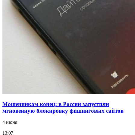
12:39
Сладкий праздник в Волгограде: в Центральном
парке прошёл фестиваль „Арбузный переполох“
15:10
Волгоградские компании нарастили экспорт:
заключены контракты на 3,6 млн долларов
Все новости
Мошенникам конец: в России запустили
мгновенную блокировку фишинговых сайтов
4 июня
13:07