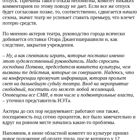
отпуск. Причины такого отказа непонятны, комитет никаких
комментариев по этому поводу не дает. Если все же отпуск
будет согласован позже, то, соответственно, сдвигается начало
сезона, значит театр не успевает ставить премьеру, что влечет
потерю средств.
По мнению актеров театра, руководство города всячески
добивается отставки Отара Джангишерашвили и, как
следствие, закрытия учреждения.
–
Ну, а как спектакли играть, которые поставил именно
этот художественный руководитель. Надо спросить
господина Попкова, председателя комитета культуры, чем
вызваны те действия, которые он совершает. Надеюсь, что
на конференции прозвучит информация, которая прольет
свет на дальнейшую судьбу театра. Вход на мероприятие
свободный, посетить его может любой желающий.
Оповещены все СМИ, в том числе и подконтрольные власти
,
– уточнил представитель НЭТа.
Актеры до сих пор недоумевают: работают они также,
посещаемость под сотню процентов, все было замечательно и
вдруг на ровном месте начались какие-то проблемы.
Напомним, в июне областной комитет по культуре принял
новое положение об оплате труда, после которого у 12