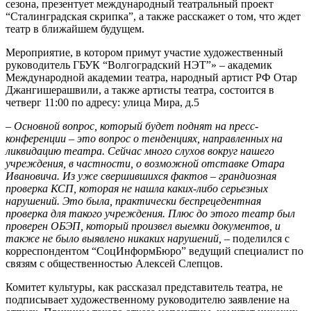
сезона, презентует международный театральный проект
“Сталинградская скрипка”, а также расскажет о том, что ждет
театр в ближайшем будущем.
Мероприятие, в котором примут участие художественный
руководитель ГБУК “Волгоградский НЭТ”» – академик
Международной академии театра, народный артист РФ Отар
Джангишерашвили, а также артисты театра, состоится в
четверг 11:00 по адресу: улица Мира, д.5
–
Основной вопрос, который будет поднят на пресс-
конференции – это вопрос о тенденциях, направленных на
ликвидацию театра. Сейчас много слухов вокруг нашего
учреждения, в частности, о возможной отставке Отара
Ивановича. Из уже свершившихся фактов – грандиозная
проверка КСП, которая не нашла каких-либо серьезных
нарушений. Это была, практически беспрецедентная
проверка для такого учреждения. Плюс до этого театр был
проверен ОБЭП, который произвел выемки документов, и
также не было выявлено никаких нарушений,
– поделился с
корреспондентом “СоцИнформБюро” ведущий специалист по
связям с общественностью Алексей Слепцов.
Комитет культуры, как рассказал представитель театра, не
подписывает художественному руководителю заявление на