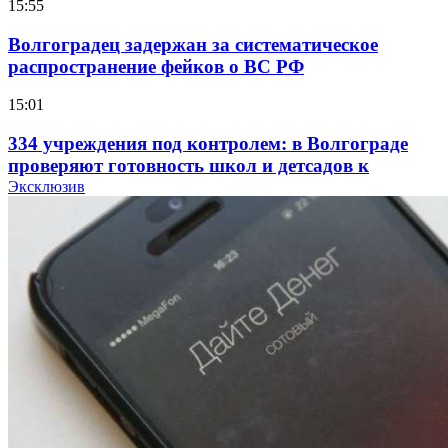
15:55
Волгоградец задержан за систематическое
распространение фейков о ВС РФ
15:01
334 учреждения под контролем: в Волгограде
проверяют готовность школ и детсадов к
учебному году
Эксклюзив
13:47
Покушение на убийство в Волгограде: девушка
напала на незнакомую женщину с ножом
12:39
Сладкий праздник в Волгограде: в Центральном
парке прошёл фестиваль „Арбузный переполох“
15:10