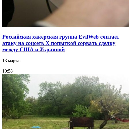
Российская хакерская группа EvilWeb считает
атаку на соцсеть Х попыткой сорвать сделку
между США и Украиной
13 марта
10:58