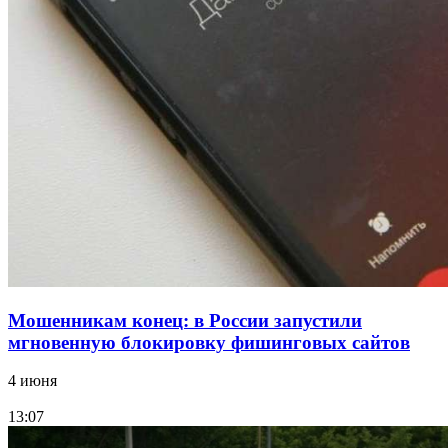
Сладкий праздник в Волгограде: в Центральном
парке прошёл фестиваль „Арбузный переполох“
15:10
Волгоградские компании нарастили экспорт:
заключены контракты на 3,6 млн долларов
Все новости
Мошенникам конец: в России запустили
мгновенную блокировку фишинговых сайтов
4 июня
13:07