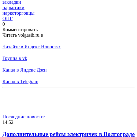
закладки
наркотики
наркоторговцы
ОПГ
0
Комментировать
Читать volgasib.ru в
Читайте в Яндекс Новостях
Группа в vk
Канал в Яндекс Дзен
Канал в Telegram
Последние новости:
14:52
Дополнительные рейсы электричек в Волгограде