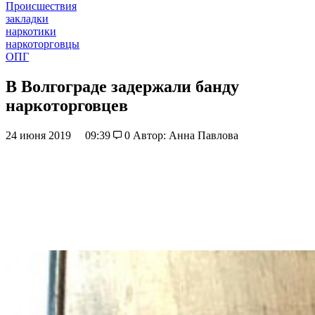
Происшествия
закладки
наркотики
наркоторговцы
ОПГ
В Волгограде задержали банду
наркоторговцев
24 июня 2019
09:39
0
Автор: Анна Павлова