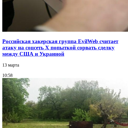
Российская хакерская группа EvilWeb считает
атаку на соцсеть Х попыткой сорвать сделку
между США и Украиной
13 марта
10:58