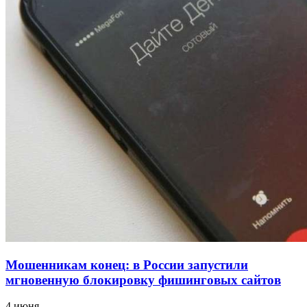
для химической отрасли и фармацевтики
18:39
В Красноармейском районе Волгограда стартует
конкурс на ремонт моста через Волго‑Донской
судоходный канал
12:28
Фестиваль #ТриЧетыре в Волгограде пройдёт
11–13 сентября в рамках Года единства народов
России
Все новости
Мошенникам конец: в России запустили
мгновенную блокировку фишинговых сайтов
4 июня