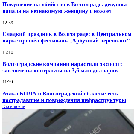
Покушение на убийство в Волгограде: девушка
напала на незнакомую женщину с ножом
12:39
Сладкий праздник в Волгограде: в Центральном
парке прошёл фестиваль „Арбузный переполох“
15:10
Волгоградские компании нарастили экспорт:
заключены контракты на 3,6 млн долларов
11:39
Атака БПЛА в Волгоградской области: есть
пострадавшие и повреждения инфраструктуры
Эксклюзив
12:01
Волгоградские вузы в топе зарплатного
рейтинга: ВолгГТУ и ВолгГМУ вошли в топ‑15