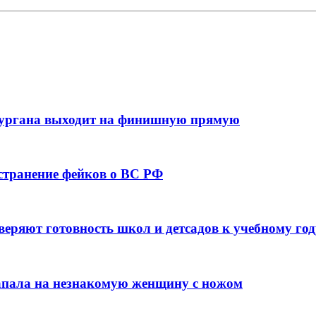
кургана выходит на финишную прямую
остранение фейков о ВС РФ
веряют готовность школ и детсадов к учебному год
напала на незнакомую женщину с ножом