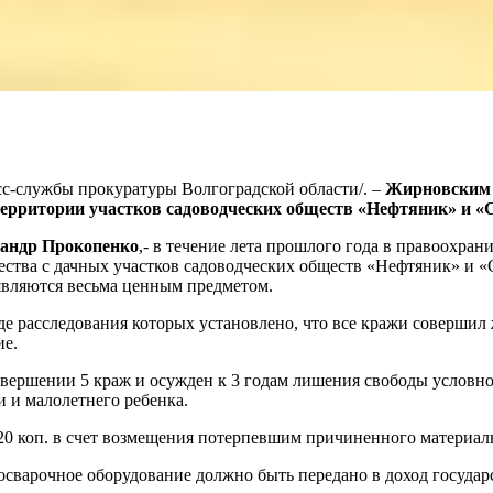
ресс-службы прокуратуры Волгоградской области/. –
Жирновским р
ерритории участков садоводческих обществ «Нефтяник» и «
андр Прокопенко
,- в течение лета прошлого года в правоохран
ества с дачных участков садоводческих обществ «Нефтяник» и 
 являются весьма ценным предметом.
де расследования которых установлено, что все кражи соверши
ие.
овершении 5 краж и осужден к 3 годам лишения свободы условн
и и малолетнего ребенка.
20 коп. в счет возмещения потерпевшим причиненного материаль
осварочное оборудование должно быть передано в доход государ