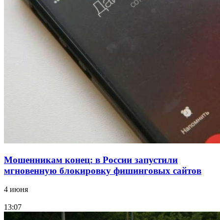
Волгоградские вузы в топе зарплатного
рейтинга: ВолгГТУ и ВолгГМУ вошли в топ‑15
для химической отрасли и фармацевтики
18:39
В Красноармейском районе Волгограда стартует
конкурс на ремонт моста через Волго‑Донской
судоходный канал
Все новости
Мошенникам конец: в России запустили
мгновенную блокировку фишинговых сайтов
4 июня
13:07