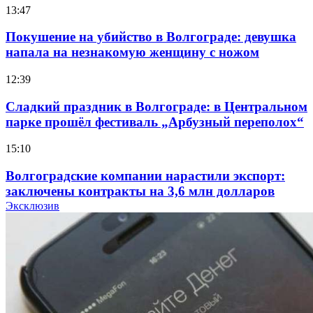
13:47
Покушение на убийство в Волгограде: девушка
напала на незнакомую женщину с ножом
12:39
Сладкий праздник в Волгограде: в Центральном
парке прошёл фестиваль „Арбузный переполох“
15:10
Волгоградские компании нарастили экспорт:
заключены контракты на 3,6 млн долларов
Эксклюзив
11:39
Атака БПЛА в Волгоградской области: есть
пострадавшие и повреждения инфраструктуры
12:01