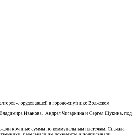
элторов», орудовавшей в городе-спутнике Волжском.
а, Владимира Иванова, Андрея Чигаркина и Сергея Щукина, под
олжали крупные суммы по коммунальным платежам. Сначала
бственники, передавали им документы и подписывали