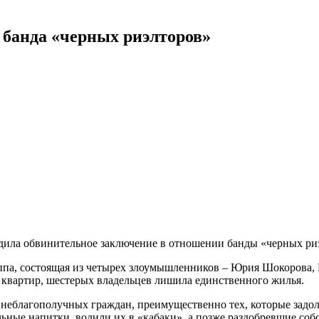
т банда «черных риэлторов»
ердила обвинительное заключение в отношении банды «черных ри
группа, состоящая из четырех злоумышленников – Юрия Шокоров
 квартир, шестерых владельцев лишила единственного жилья.
 неблагополучных граждан, преимущественно тех, которые зад
ьные напитки, водили их в «кабаки», а позже раздобревшие со