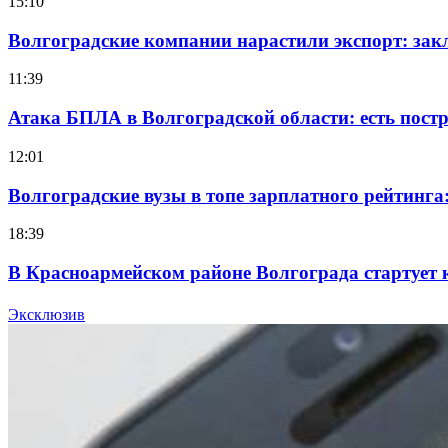
15:10
Волгоградские компании нарастили экспорт: зак
11:39
Атака БПЛА в Волгоградской области: есть пос
12:01
Волгоградские вузы в топе зарплатного рейтинг
18:39
В Красноармейском районе Волгограда стартует 
12:28
Эксклюзив
Фестиваль #ТриЧетыре в Волгограде пройдёт 11–1
Все новости