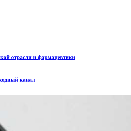
ской отрасли и фармацевтики
оходный канал
и