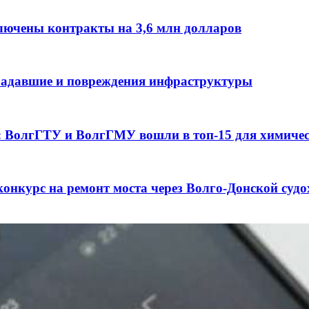
лючены контракты на 3,6 млн долларов
традавшие и повреждения инфраструктуры
а: ВолгГТУ и ВолгГМУ вошли в топ‑15 для химиче
конкурс на ремонт моста через Волго‑Донской суд
3 сентября в рамках Года единства народов Росси