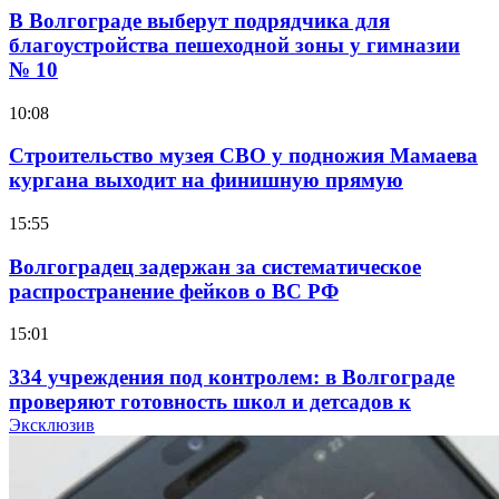
В Волгограде выберут подрядчика для
благоустройства пешеходной зоны у гимназии
№ 10
10:08
Строительство музея СВО у подножия Мамаева
кургана выходит на финишную прямую
15:55
Волгоградец задержан за систематическое
распространение фейков о ВС РФ
15:01
334 учреждения под контролем: в Волгограде
проверяют готовность школ и детсадов к
учебному году
Эксклюзив
13:47