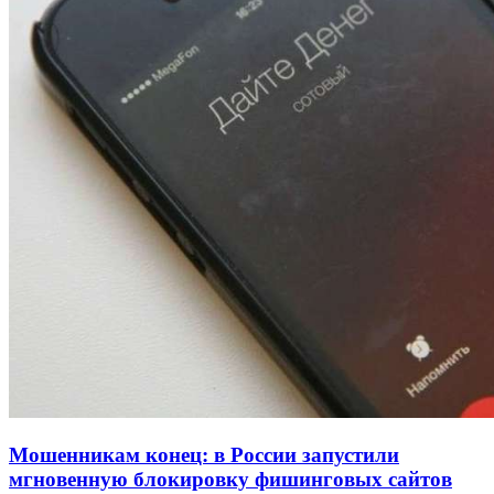
Покушение на убийство в Волгограде: девушка
напала на незнакомую женщину с ножом
12:39
Сладкий праздник в Волгограде: в Центральном
парке прошёл фестиваль „Арбузный переполох“
15:10
Волгоградские компании нарастили экспорт:
заключены контракты на 3,6 млн долларов
Все новости
Мошенникам конец: в России запустили
мгновенную блокировку фишинговых сайтов