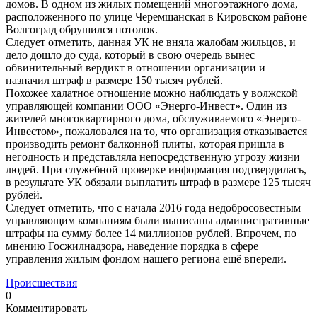
домов. В одном из жилых помещений многоэтажного дома,
расположенного по улице Черемшанская в Кировском районе
Волгоград обрушился потолок.
Следует отметить, данная УК не вняла жалобам жильцов, и
дело дошло до суда, который в свою очередь вынес
обвинительный вердикт в отношении организации и
назначил штраф в размере 150 тысяч рублей.
Похожее халатное отношение можно наблюдать у волжской
управляющей компании ООО «Энерго-Инвест». Один из
жителей многоквартирного дома, обслуживаемого «Энерго-
Инвестом», пожаловался на то, что организация отказывается
производить ремонт балконной плиты, которая пришла в
негодность и представляла непосредственную угрозу жизни
людей. При служебной проверке информация подтвердилась,
в результате УК обязали выплатить штраф в размере 125 тысяч
рублей.
Следует отметить, что с начала 2016 года недобросовестным
управляющим компаниям были выписаны административные
штрафы на сумму более 14 миллионов рублей. Впрочем, по
мнению Госжилнадзора, наведение порядка в сфере
управления жилым фондом нашего региона ещё впереди.
Происшествия
0
Комментировать