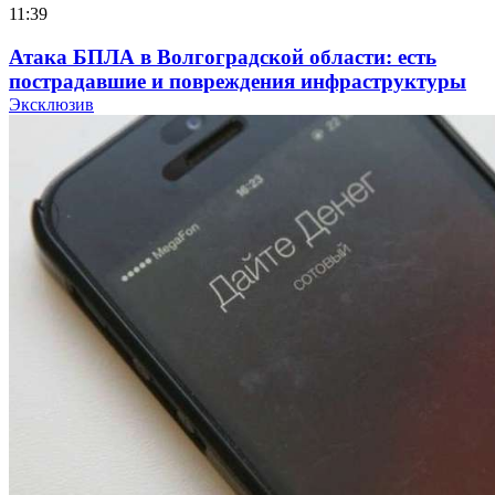
11:39
Атака БПЛА в Волгоградской области: есть
пострадавшие и повреждения инфраструктуры
Эксклюзив
12:01
Волгоградские вузы в топе зарплатного
рейтинга: ВолгГТУ и ВолгГМУ вошли в топ‑15
для химической отрасли и фармацевтики
18:39
В Красноармейском районе Волгограда стартует
конкурс на ремонт моста через Волго‑Донской
судоходный канал
12:28
Фестиваль #ТриЧетыре в Волгограде пройдёт
11–13 сентября в рамках Года единства народов
России