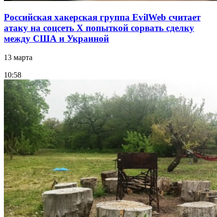
Российская хакерская группа EvilWeb считает
атаку на соцсеть Х попыткой сорвать сделку
между США и Украиной
13 марта
10:58