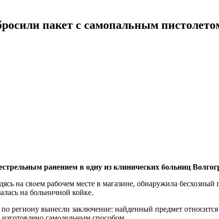
дбросили пакет с самопальным пистолето
естрельным ранением в одну из клинических больниц Волгог
дясь на своем рабочем месте в магазине, обнаружила бесхозный
залась на больничной койке.
о региону вынесли заключение: найденный предмет относится 
и изготовлено самодельным способом.