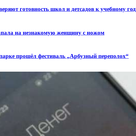
веряют готовность школ и детсадов к учебному год
напала на незнакомую женщину с ножом
 парке прошёл фестиваль „Арбузный переполох“
лючены контракты на 3,6 млн долларов