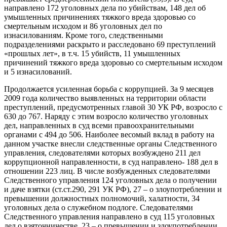
направлено 172 уголовных дела по убийствам, 148 дел об
умышленных причинениях тяжкого вреда здоровью со
смертельным исходом и 86 уголовных дел по
изнасилованиям. Кроме того, следственными
подразделениями раскрыто и расследовано 69 преступлений
«прошлых лет», в т.ч. 15 убийств, 11 умышленных
причинений тяжкого вреда здоровью со смертельным исходом
и 5 изнасилований.
Продолжается усиленная борьба с коррупцией. За 9 месяцев
2009 года количество выявленных на территории области
преступлений, предусмотренных главой 30 УК РФ, возросло с
630 до 767. Наряду с этим возросло количество уголовных
дел, направленных в суд всеми правоохранительными
органами с 494 до 506. Наиболее весомый вклад в работу на
данном участке внесли следственные органы Следственного
управления, следователями которых возбуждено 211 дел
коррупционной направленности, в суд направлено- 188 дел в
отношении 223 лиц. В числе возбужденных следователями
Следственного управления 124 уголовных дела о получении
и даче взятки (ст.ст.290, 291 УК РФ), 27 – о злоупотреблении и
превышении должностных полномочий, халатности, 34
уголовных дела о служебном подлоге. Следователями
Следственного управления направлено в суд 115 уголовных
дел о взяточничестве, 23 – о превышении и злоупотреблении