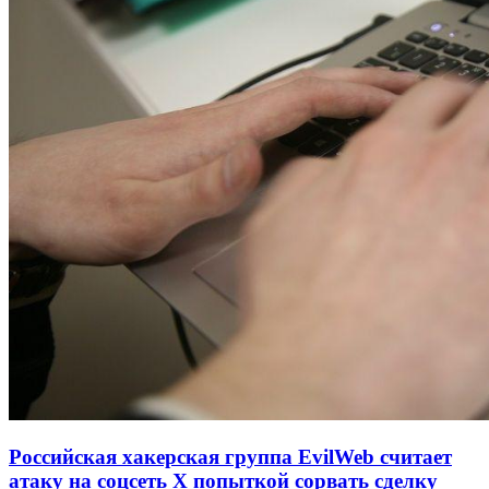
Российская хакерская группа EvilWeb считает
атаку на соцсеть Х попыткой сорвать сделку