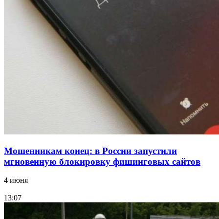
Сладкий праздник в Волгограде: в Центральном
парке прошёл фестиваль „Арбузный переполох“
15:10
Волгоградские компании нарастили экспорт:
заключены контракты на 3,6 млн долларов
Все новости
Мошенникам конец: в России запустили
мгновенную блокировку фишинговых сайтов
4 июня
13:07