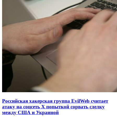
Российская хакерская группа EvilWeb считает
атаку на соцсеть Х попыткой сорвать сделку
между США и Украиной