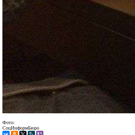
Фото:
СоцИнформБюро