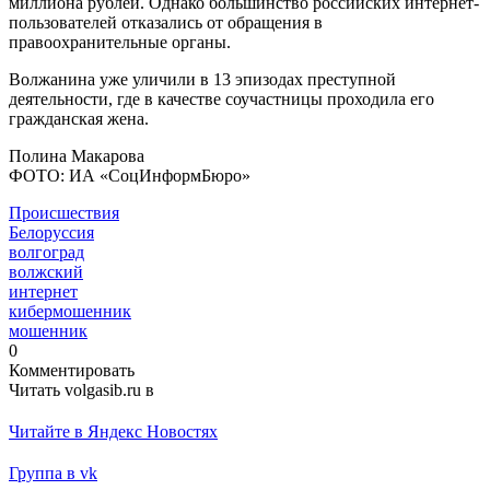
миллиона рублей. Однако большинство российских интернет-
пользователей отказались от обращения в
правоохранительные органы.
Волжанина уже уличили в 13 эпизодах преступной
деятельности, где в качестве соучастницы проходила его
гражданская жена.
Полина Макарова
ФОТО: ИА «СоцИнформБюро»
Происшествия
Белоруссия
волгоград
волжский
интернет
кибермошенник
мошенник
0
Комментировать
Читать volgasib.ru в
Читайте в Яндекс Новостях
Группа в vk