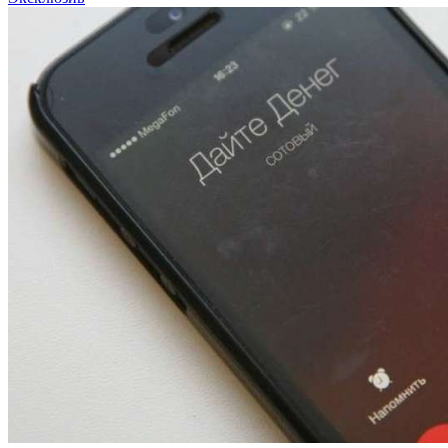
12:01
Волгоградские вузы в топе зарплатного
рейтинга: ВолгГТУ и ВолгГМУ вошли в топ‑15
для химической отрасли и фармацевтики
18:39
В Красноармейском районе Волгограда стартует
конкурс на ремонт моста через Волго‑Донской
судоходный канал
12:28
Фестиваль #ТриЧетыре в Волгограде пройдёт
11–13 сентября в рамках Года единства народов
России
Все новости