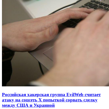
Российская хакерская группа EvilWeb считает
атаку на соцсеть Х попыткой сорвать сделку
между США и Украиной