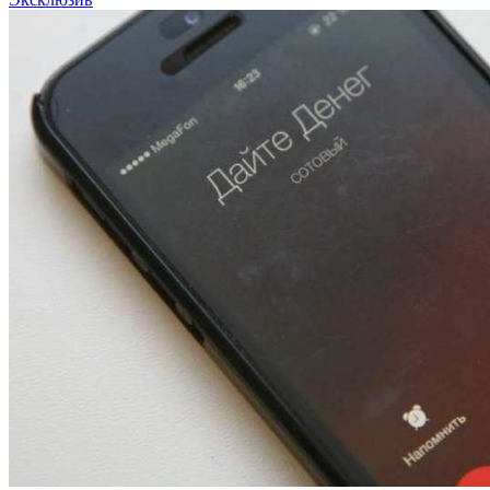
12:01
Волгоградские вузы в топе зарплатного
рейтинга: ВолгГТУ и ВолгГМУ вошли в топ‑15
для химической отрасли и фармацевтики
18:39
В Красноармейском районе Волгограда стартует
конкурс на ремонт моста через Волго‑Донской
судоходный канал
12:28
Фестиваль #ТриЧетыре в Волгограде пройдёт
11–13 сентября в рамках Года единства народов
России
Все новости