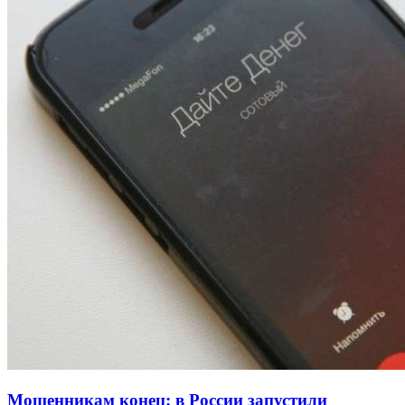
Волгоградские вузы в топе зарплатного
рейтинга: ВолгГТУ и ВолгГМУ вошли в топ‑15
для химической отрасли и фармацевтики
18:39
В Красноармейском районе Волгограда стартует
конкурс на ремонт моста через Волго‑Донской
судоходный канал
12:28
Фестиваль #ТриЧетыре в Волгограде пройдёт
11–13 сентября в рамках Года единства народов
России
Все новости
Мошенникам конец: в России запустили