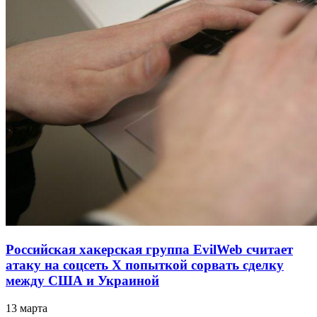
Российская хакерская группа EvilWeb считает
атаку на соцсеть Х попыткой сорвать сделку
между США и Украиной
13 марта