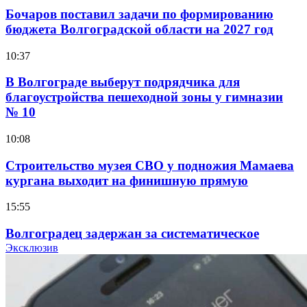
Бочаров поставил задачи по формированию
бюджета Волгоградской области на 2027 год
10:37
В Волгограде выберут подрядчика для
благоустройства пешеходной зоны у гимназии
№ 10
10:08
Строительство музея СВО у подножия Мамаева
кургана выходит на финишную прямую
15:55
Волгоградец задержан за систематическое
распространение фейков о ВС РФ
Эксклюзив
15:01
334 учреждения под контролем: в Волгограде