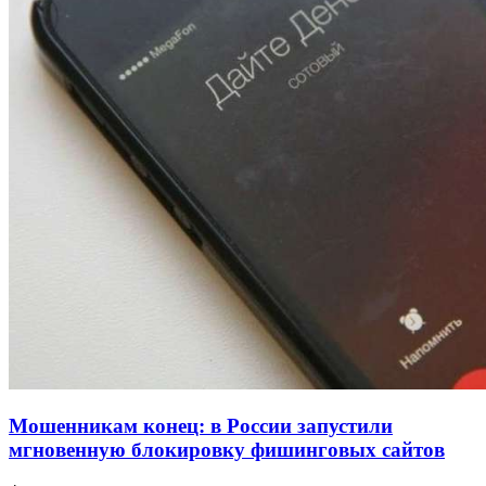
проверяют готовность школ и детсадов к
учебному году
13:47
Покушение на убийство в Волгограде: девушка
напала на незнакомую женщину с ножом
12:39
Сладкий праздник в Волгограде: в Центральном
парке прошёл фестиваль „Арбузный переполох“
Все новости
Мошенникам конец: в России запустили
мгновенную блокировку фишинговых сайтов