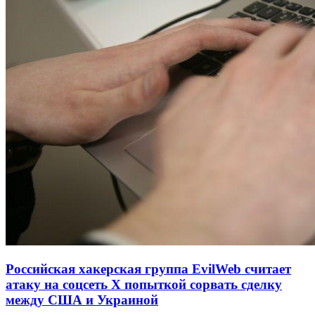
Российская хакерская группа EvilWeb считает
атаку на соцсеть Х попыткой сорвать сделку
между США и Украиной