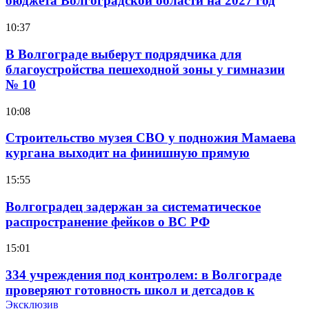
бюджета Волгоградской области на 2027 год
10:37
В Волгограде выберут подрядчика для
благоустройства пешеходной зоны у гимназии
№ 10
10:08
Строительство музея СВО у подножия Мамаева
кургана выходит на финишную прямую
15:55
Волгоградец задержан за систематическое
распространение фейков о ВС РФ
15:01
334 учреждения под контролем: в Волгограде
проверяют готовность школ и детсадов к
учебному году
Эксклюзив