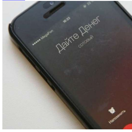
13:47
Покушение на убийство в Волгограде: девушка
напала на незнакомую женщину с ножом
12:39
Сладкий праздник в Волгограде: в Центральном
парке прошёл фестиваль „Арбузный переполох“
15:10
Волгоградские компании нарастили экспорт:
заключены контракты на 3,6 млн долларов
Все новости