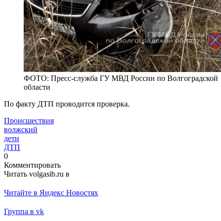
ФОТО: Пресс-служба ГУ МВД России по Волгоградской
области
По факту ДТП проводится проверка.
Происшествия
волжский
дети
ДТП
0
Комментировать
Читать volgasib.ru в
Читайте в Яндекс Новостях
Группа в vk