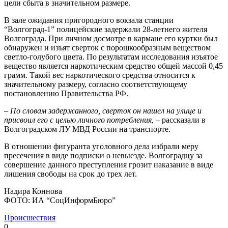
цели сбыта в значительном размере.
В зале ожидания пригородного вокзала станции
“Волгоград-1” полицейские задержали 28-летнего жителя
Волгограда. При личном досмотре в кармане его куртки был
обнаружен и изъят сверток с порошкообразным веществом
светло-голубого цвета. По результатам исследования изъятое
вещество является наркотическим средство общей массой 0,45
грамм. Такой вес наркотического средства относится к
значительному размеру, согласно соответствующему
постановлению Правительства РФ.
–
По словам задержанного, сверток он нашел на улице и
присвоил его с целью личного потребления,
– рассказали в
Волгоградском ЛУ МВД России на транспорте.
В отношении фигуранта уголовного дела избрали меру
пресечения в виде подписки о невыезде. Волгоградцу за
совершение данного преступления грозит наказание в виде
лишения свободы на срок до трех лет.
Надира Коннова
ФОТО: ИА “СоцИнформБюро”
Происшествия
0