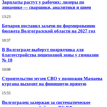
Зарплаты растут у рабочих: лидеры по
динамике — сварщики, аналитики и швеи
13:23
Бочаров поставил задачи по формированию
бюджета Волгоградской области на 2027 год
10:37
В Волгограде выберут подрядчика для
благоустройства пешеходной зоны у гимназии
№ 10
10:08
Строительство музея СВО у подножия Мамаева
кургана выходит на финишную прямую
15:55
Волгоградец задержан за систематическое