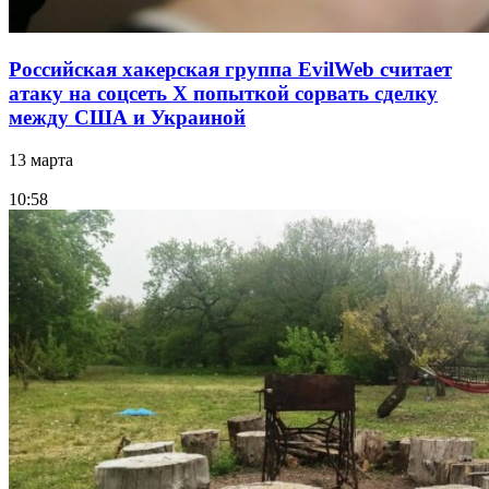
Российская хакерская группа EvilWeb считает
атаку на соцсеть Х попыткой сорвать сделку
между США и Украиной
13 марта
10:58