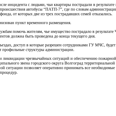
после инцидента с людьми, чьи квартиры пострадали в результа
происшествия автобусы “ПАТП-7”, где по словам администрации
онда, от которых две из трех пострадавших семей отказались.
анизован пункт временного размещения.
жбам помочь жителям, чье имущество пострадало в результате 
ентов должна быть проведена до конца текущего дня.
ъездах, доступ в которые разрешен сотрудниками ГУ МЧС, будет
ют профильные структуры администрации.
и ликвидации чрезвычайных ситуаций и обеспечению пожарной 
ипального звена городского округа Волгоград территориальной
й ситуации позволяет оперативно принимать все необходимые 
процедур.