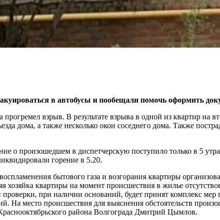
акуироваться в автобусы и пообещали помочь оформить док
да прогремел взрыв. В результате взрыва в одной из квартир на
ъезда дома, а также несколько окон соседнего дома. Также пост
ие о произошедшем в диспетчерскую поступило только в 5 утр
иквидировали горение в 5.20.
 воспламенения бытового газа и возгорания квартиры организов
я хозяйка квартиры на момент происшествия в жилье отсутствов
 проверки, при наличии оснований, будет принят комплекс мер 
й. На место происшествия для выяснения обстоятельств произо
 Краснооктябрьского района Волгограда Дмитрий Цымлов.