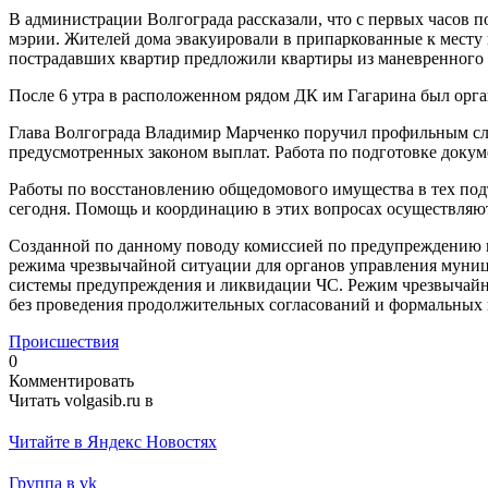
В администрации Волгограда рассказали, что с первых часов 
мэрии. Жителей дома эвакуировали в припаркованные к месту 
пострадавших квартир предложили квартиры из маневренного ф
После 6 утра в расположенном рядом ДК им Гагарина был орг
Глава Волгограда Владимир Марченко поручил профильным слу
предусмотренных законом выплат. Работа по подготовке докум
Работы по восстановлению общедомового имущества в тех под
сегодня. Помощь и координацию в этих вопросах осуществля
Созданной по данному поводу комиссией по предупреждению 
режима чрезвычайной ситуации для органов управления муниц
системы предупреждения и ликвидации ЧС. Режим чрезвычайно
без проведения продолжительных согласований и формальных 
Происшествия
0
Комментировать
Читать volgasib.ru в
Читайте в Яндекс Новостях
Группа в vk