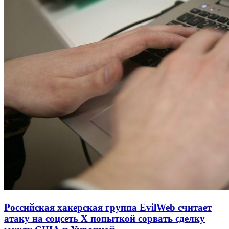
Российская хакерская группа EvilWeb считает
атаку на соцсеть Х попыткой сорвать сделку