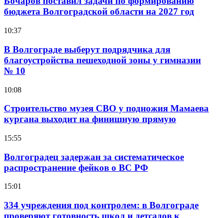
Бочаров поставил задачи по формированию
бюджета Волгоградской области на 2027 год
10:37
В Волгограде выберут подрядчика для
благоустройства пешеходной зоны у гимназии
№ 10
10:08
Строительство музея СВО у подножия Мамаева
кургана выходит на финишную прямую
15:55
Волгоградец задержан за систематическое
распространение фейков о ВС РФ
15:01
334 учреждения под контролем: в Волгограде
проверяют готовность школ и детсадов к