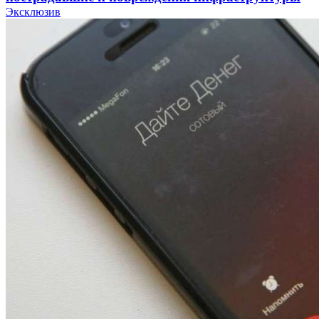
Эксклюзив
12:01
Волгоградские вузы в топе зарплатного
рейтинга: ВолгГТУ и ВолгГМУ вошли в топ‑15
для химической отрасли и фармацевтики
18:39
В Красноармейском районе Волгограда стартует
конкурс на ремонт моста через Волго‑Донской
судоходный канал
12:28
Фестиваль #ТриЧетыре в Волгограде пройдёт
11–13 сентября в рамках Года единства народов
России
Все новости