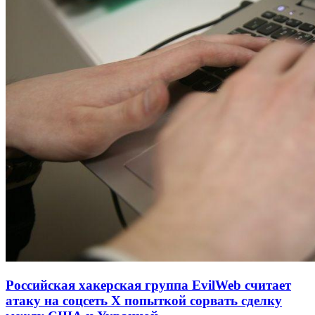
Российская хакерская группа EvilWeb считает
атаку на соцсеть Х попыткой сорвать сделку