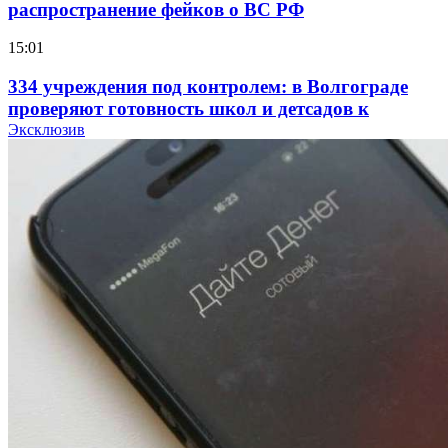
распространение фейков о ВС РФ
15:01
334 учреждения под контролем: в Волгограде
проверяют готовность школ и детсадов к
учебному году
Эксклюзив
13:47
Покушение на убийство в Волгограде: девушка
напала на незнакомую женщину с ножом
12:39
Сладкий праздник в Волгограде: в Центральном
парке прошёл фестиваль „Арбузный переполох“
15:10
Волгоградские компании нарастили экспорт:
заключены контракты на 3,6 млн долларов