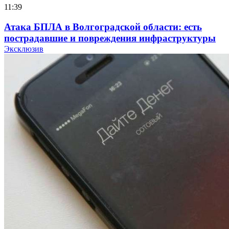
11:39
Атака БПЛА в Волгоградской области: есть
пострадавшие и повреждения инфраструктуры
Эксклюзив
12:01
Волгоградские вузы в топе зарплатного
рейтинга: ВолгГТУ и ВолгГМУ вошли в топ‑15
для химической отрасли и фармацевтики
18:39
В Красноармейском районе Волгограда стартует
конкурс на ремонт моста через Волго‑Донской
судоходный канал
12:28
Фестиваль #ТриЧетыре в Волгограде пройдёт
11–13 сентября в рамках Года единства народов
России