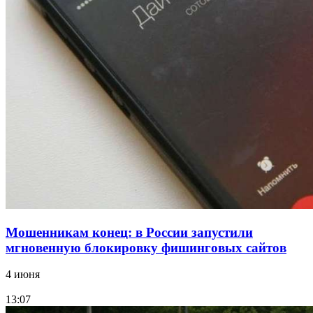
13:47
Покушение на убийство в Волгограде: девушка
напала на незнакомую женщину с ножом
12:39
Сладкий праздник в Волгограде: в Центральном
парке прошёл фестиваль „Арбузный переполох“
Все новости
Мошенникам конец: в России запустили
мгновенную блокировку фишинговых сайтов
4 июня
13:07