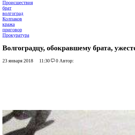
Происшествия
брат
волгоград
Колпаков
кража
приговор
Прокуратура
Волгоградцу, обокравшему брата, ужес
23 января 2018
11:30
0
Автор: