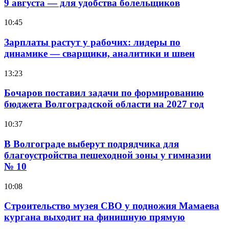
9 августа — для удобства болельщиков
10:45
Зарплаты растут у рабочих: лидеры по
динамике — сварщики, аналитики и швеи
13:23
Бочаров поставил задачи по формированию
бюджета Волгоградской области на 2027 год
10:37
В Волгограде выберут подрядчика для
благоустройства пешеходной зоны у гимназии
№ 10
10:08
Строительство музея СВО у подножия Мамаева
кургана выходит на финишную прямую