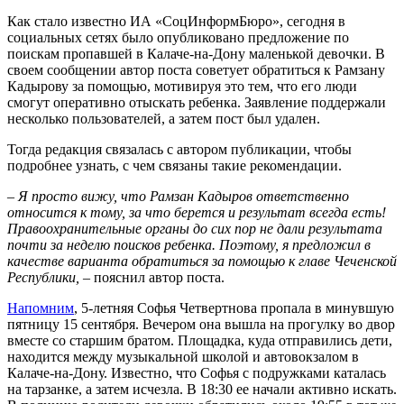
Как стало известно ИА «СоцИнформБюро», сегодня в
социальных сетях было опубликовано предложение по
поискам пропавшей в Калаче-на-Дону маленькой девочки. В
своем сообщении автор поста советует обратиться к Рамзану
Кадырову за помощью, мотивируя это тем, что его люди
смогут оперативно отыскать ребенка. Заявление поддержали
несколько пользователей, а затем пост был удален.
Тогда редакция связалась с автором публикации, чтобы
подробнее узнать, с чем связаны такие рекомендации.
– Я просто вижу, что Рамзан Кадыров ответственно
относится к тому, за что берется и результат всегда есть!
Правоохранительные органы до сих пор не дали результата
почти за неделю поисков ребенка. Поэтому, я предложил в
качестве варианта обратиться за помощью к главе Чеченской
Республики,
– пояснил автор поста.
Напомним
, 5-летняя Софья Четвертнова пропала в минувшую
пятницу 15 сентября. Вечером она вышла на прогулку во двор
вместе со старшим братом. Площадка, куда отправились дети,
находится между музыкальной школой и автовокзалом в
Калаче-на-Дону. Известно, что Софья с подружками каталась
на тарзанке, а затем исчезла. В 18:30 ее начали активно искать.