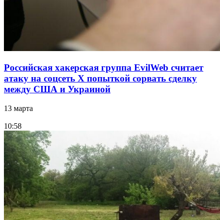
Российская хакерская группа EvilWeb считает
атаку на соцсеть Х попыткой сорвать сделку
между США и Украиной
13 марта
10:58