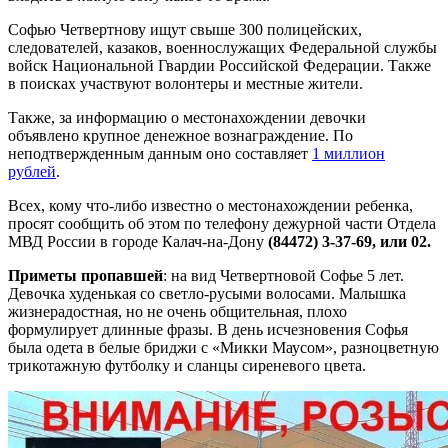
Софью Четвертнову ищут свыше 300 полицейских,
следователей, казаков, военнослужащих Федеральной службы
войск Национальной Гвардии Российской Федерации. Также
в поисках участвуют волонтеры и местные жители.
Также, за информацию о местонахождении девочки
объявлено крупное денежное вознаграждение. По
неподтвержденным данным оно составляет
1 миллион
рублей
.
Всех, кому что-либо известно о местонахождении ребенка,
просят сообщить об этом по телефону дежурной части Отдела
МВД России в городе Калач-на-Дону
(84472) 3-37-69, или 02.
Приметы пропавшей
: на вид Четвертновой Софье 5 лет.
Девочка худенькая со светло-русыми волосами. Малышка
жизнерадостная, но не очень общительная, плохо
формулирует длинные фразы. В день исчезновения Софья
была одета в белые бриджи с «Микки Маусом», разноцветную
трикотажную футболку и сланцы сиреневого цвета.