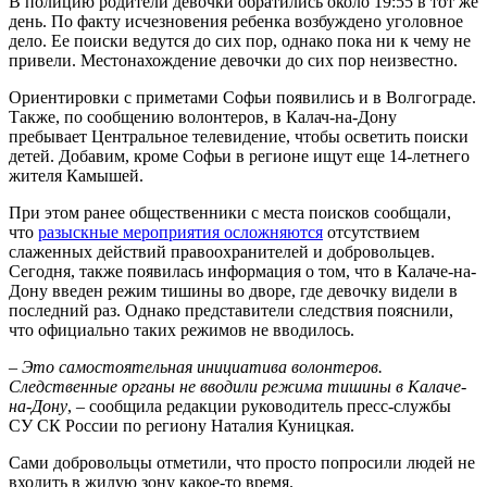
В полицию родители девочки обратились около 19:55 в тот же
день. По факту исчезновения ребенка возбуждено уголовное
дело. Ее поиски ведутся до сих пор, однако пока ни к чему не
привели. Местонахождение девочки до сих пор неизвестно.
Ориентировки с приметами Софьи появились и в Волгограде.
Также, по сообщению волонтеров, в Калач-на-Дону
пребывает Центральное телевидение, чтобы осветить поиски
детей. Добавим, кроме Софьи в регионе ищут еще 14-летнего
жителя Камышей.
При этом ранее общественники с места поисков сообщали,
что
разыскные мероприятия осложняются
отсутствием
слаженных действий правоохранителей и добровольцев.
Сегодня, также появилась информация о том, что в Калаче-на-
Дону введен режим тишины во дворе, где девочку видели в
последний раз. Однако представители следствия пояснили,
что официально таких режимов не вводилось.
– Это самостоятельная инициатива волонтеров.
Следственные органы не вводили режима тишины в Калаче-
на-Дону
, – сообщила редакции руководитель пресс-службы
СУ СК России по региону Наталия Куницкая.
Сами добровольцы отметили, что просто попросили людей не
входить в жилую зону какое-то время.