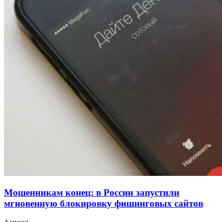
напала на незнакомую женщину с ножом
12:39
Сладкий праздник в Волгограде: в Центральном
парке прошёл фестиваль „Арбузный переполох“
15:10
Волгоградские компании нарастили экспорт:
заключены контракты на 3,6 млн долларов
Все новости
Мошенникам конец: в России запустили
мгновенную блокировку фишинговых сайтов