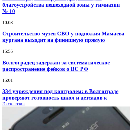
благоустройства пешеходной зоны у гимназии
№ 10
10:08
Строительство музея СВО у подножия Мамаева
кургана выходит на финишную прямую
15:55
Волгоградец задержан за систематическое
распространение фейков о ВС РФ
15:01
334 учреждения под контролем: в Волгограде
проверяют готовность школ и детсадов к
учебному году
Эксклюзив
13:47
Покушение на убийство в Волгограде: девушка