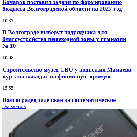
Бочаров поставил задачи по формированию
бюджета Волгоградской области на 2027 год
10:37
В Волгограде выберут подрядчика для
благоустройства пешеходной зоны у гимназии
№ 10
10:08
Строительство музея СВО у подножия Мамаева
кургана выходит на финишную прямую
15:55
Волгоградец задержан за систематическое
распространение фейков о ВС РФ
Эксклюзив
15:01
334 учреждения под контролем: в Волгограде