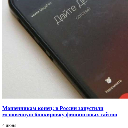
проверяют готовность школ и детсадов к
учебному году
13:47
Покушение на убийство в Волгограде: девушка
напала на незнакомую женщину с ножом
12:39
Сладкий праздник в Волгограде: в Центральном
парке прошёл фестиваль „Арбузный переполох“
Все новости
Мошенникам конец: в России запустили
мгновенную блокировку фишинговых сайтов
4 июня