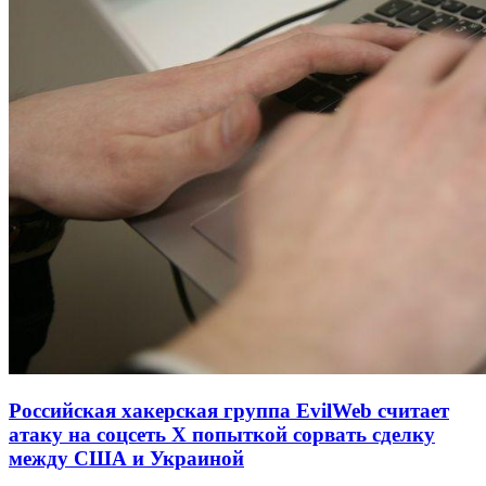
Российская хакерская группа EvilWeb считает
атаку на соцсеть Х попыткой сорвать сделку
между США и Украиной