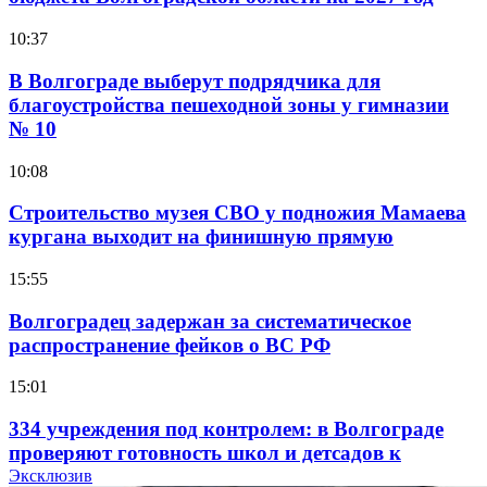
10:37
В Волгограде выберут подрядчика для
благоустройства пешеходной зоны у гимназии
№ 10
10:08
Строительство музея СВО у подножия Мамаева
кургана выходит на финишную прямую
15:55
Волгоградец задержан за систематическое
распространение фейков о ВС РФ
15:01
334 учреждения под контролем: в Волгограде
проверяют готовность школ и детсадов к
учебному году
Эксклюзив