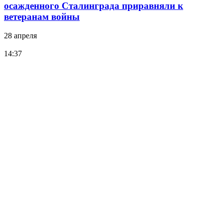
осажденного Сталинграда приравняли к
ветеранам войны
28 апреля
14:37