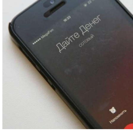
13:47
Покушение на убийство в Волгограде: девушка
напала на незнакомую женщину с ножом
12:39
Сладкий праздник в Волгограде: в Центральном
парке прошёл фестиваль „Арбузный переполох“
15:10
Волгоградские компании нарастили экспорт:
заключены контракты на 3,6 млн долларов
Все новости