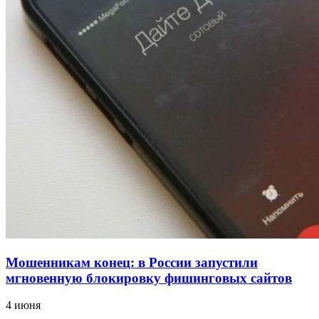
12:39
Сладкий праздник в Волгограде: в Центральном
парке прошёл фестиваль „Арбузный переполох“
15:10
Волгоградские компании нарастили экспорт:
заключены контракты на 3,6 млн долларов
Все новости
Мошенникам конец: в России запустили
мгновенную блокировку фишинговых сайтов
4 июня