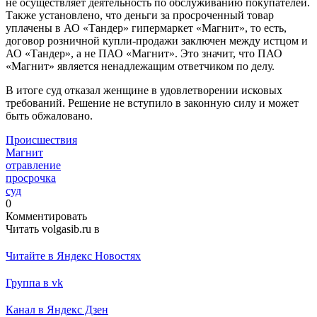
не осуществляет деятельность по обслуживанию покупателей.
Также установлено, что деньги за просроченный товар
уплачены в АО «Тандер» гипермаркет «Магнит», то есть,
договор розничной купли-продажи заключен между истцом и
АО «Тандер», а не ПАО «Магнит». Это значит, что ПАО
«Магнит» является ненадлежащим ответчиком по делу.
В итоге суд отказал женщине в удовлетворении исковых
требований. Решение не вступило в законную силу и может
быть обжаловано.
Происшествия
Магнит
отравление
просрочка
суд
0
Комментировать
Читать volgasib.ru в
Читайте в Яндекс Новостях
Группа в vk
Канал в Яндекс Дзен