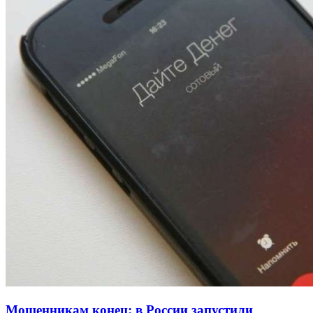
13:47
Покушение на убийство в Волгограде: девушка
напала на незнакомую женщину с ножом
12:39
Сладкий праздник в Волгограде: в Центральном
парке прошёл фестиваль „Арбузный переполох“
15:10
Волгоградские компании нарастили экспорт:
заключены контракты на 3,6 млн долларов
Все новости
Мошенникам конец: в России запустили