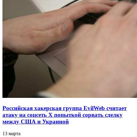
Российская хакерская группа EvilWeb считает
атаку на соцсеть Х попыткой сорвать сделку
между США и Украиной
13 марта