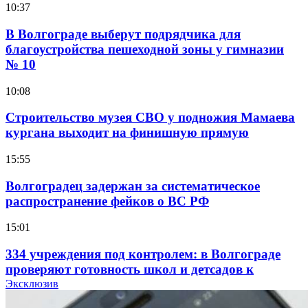
10:37
В Волгограде выберут подрядчика для
благоустройства пешеходной зоны у гимназии
№ 10
10:08
Строительство музея СВО у подножия Мамаева
кургана выходит на финишную прямую
15:55
Волгоградец задержан за систематическое
распространение фейков о ВС РФ
15:01
334 учреждения под контролем: в Волгограде
проверяют готовность школ и детсадов к
учебному году
Эксклюзив