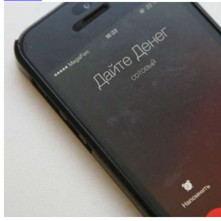
13:47
Покушение на убийство в Волгограде: девушка
напала на незнакомую женщину с ножом
12:39
Сладкий праздник в Волгограде: в Центральном
парке прошёл фестиваль „Арбузный переполох“
15:10
Волгоградские компании нарастили экспорт:
заключены контракты на 3,6 млн долларов
Все новости