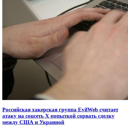
Российская хакерская группа EvilWeb считает
атаку на соцсеть Х попыткой сорвать сделку
между США и Украиной