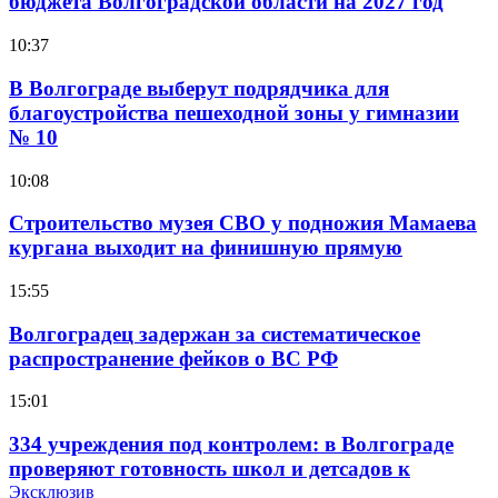
бюджета Волгоградской области на 2027 год
10:37
В Волгограде выберут подрядчика для
благоустройства пешеходной зоны у гимназии
№ 10
10:08
Строительство музея СВО у подножия Мамаева
кургана выходит на финишную прямую
15:55
Волгоградец задержан за систематическое
распространение фейков о ВС РФ
15:01
334 учреждения под контролем: в Волгограде
проверяют готовность школ и детсадов к
учебному году
Эксклюзив