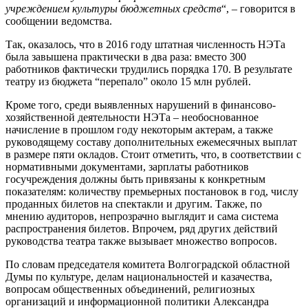
учреждением культуры бюджетных средств
“, – говорится в
сообщении ведомства.
Так, оказалось, что в 2016 году штатная численность НЭТа
была завышена практически в два раза: вместо 300
работников фактически трудились порядка 170. В результате
театру из бюджета “перепало” около 15 млн рублей.
Кроме того, среди выявленных нарушений в финансово-
хозяйственной деятельности НЭТа – необоснованное
начисление в прошлом году некоторым актерам, а также
руководящему составу дополнительных ежемесячных выплат
в размере пяти окладов. Стоит отметить, что, в соответствии с
нормативными документами, зарплаты работников
госучреждения должны быть привязаны к конкретным
показателям: количеству премьерных постановок в год, числу
проданных билетов на спектакли и другим. Также, по
мнению аудиторов, непрозрачно выглядит и сама система
распространения билетов. Впрочем, ряд других действий
руководства театра также вызывает множество вопросов.
По словам председателя комитетa Волгоградской областной
Думы по культуре, делам национальностей и казачества,
вопросам общественных объединений, религиозных
организаций и информационной политики Александра