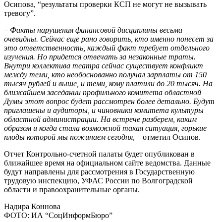
Осипова, “результаты проверки КСП не могут не вызывать
тревогу”.
–
Факты нарушения финансовой дисциплины весьма
очевидны. Сейчас еще рано говорить, кто именно понесет за
это ответственность, каждый факт требует отдельного
изучения. Но придется отвечать за незаконные траты.
Внутри коллектива театра сейчас существует конфликт
между теми, кто необоснованно получал зарплаты от 150
тысяч рублей и выше, и теми, кому платили до 20 тысяч. На
ближайшем заседании профильного комитета областной
Думы этот вопрос будет рассмотрен более детально. Будут
приглашены и аудиторы, и чиновники комитета культуры
областной администрации. На встрече разберем, каким
образом и когда стала возможной такая ситуация, горькие
плоды которой мы пожинаем сегодня
, – отметил Осипов.
Отчет Контрольно-счетной палаты будет опубликован в
ближайшее время на официальном сайте ведомства. Данные
будут направлены для рассмотрения в Государственную
трудовую инспекцию, УФАС России по Волгоградской
области и правоохранительные органы.
Надира Коннова
ФОТО: ИА “СоцИнформБюро”