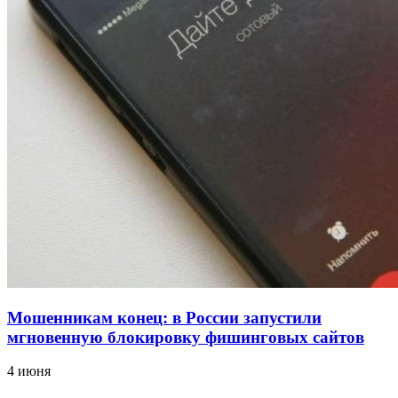
12:39
Сладкий праздник в Волгограде: в Центральном
парке прошёл фестиваль „Арбузный переполох“
15:10
Волгоградские компании нарастили экспорт:
заключены контракты на 3,6 млн долларов
Все новости
Мошенникам конец: в России запустили
мгновенную блокировку фишинговых сайтов
4 июня