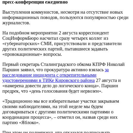
пресс-конференции ежедневно
Выступления коммунистов, несмотря на отсутствие новых
информационных поводов, пользуются популярностью среди
журналистов.
На подобном мероприятии 2 августа корреспондент
СоцИнформБюро насчитал сразу четырех коллег из
«губернаторских» СМИ, присутствовали и представители
других политических партий, пытавшиеся задавать
«провокационные» вопросы.
Первый секретарь Сталинградского обкома КПРФ Николай
Паршин заявил, что прокуратура активно взялась
за
расследование инцидента с открепительными
удостоверениями в ТИКе Кировского района
27 августа и
«намерена довести дело до логического конца». Паршин
предрек, что «день голосования будет нервозен».
«Традиционно мы все избирательные участки закрываем
своими наблюдателями, на этой неделе мы будем
договариваться с другими политическими партиями о
координации процесса», – отметил он, назвав среди них
партию «Яблоко».
При этом он подчеркнул, что отказался подписывать