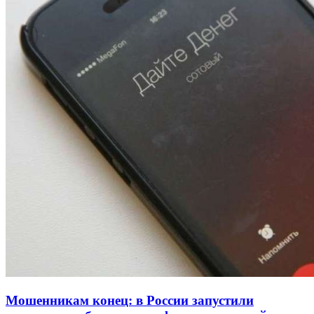
Покушение на убийство в Волгограде: девушка
напала на незнакомую женщину с ножом
12:39
Сладкий праздник в Волгограде: в Центральном
парке прошёл фестиваль „Арбузный переполох“
15:10
Волгоградские компании нарастили экспорт:
заключены контракты на 3,6 млн долларов
Все новости
Мошенникам конец: в России запустили