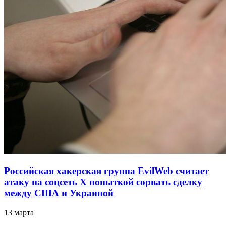
Российская хакерская группа EvilWeb считает
атаку на соцсеть Х попыткой сорвать сделку
между США и Украиной
13 марта