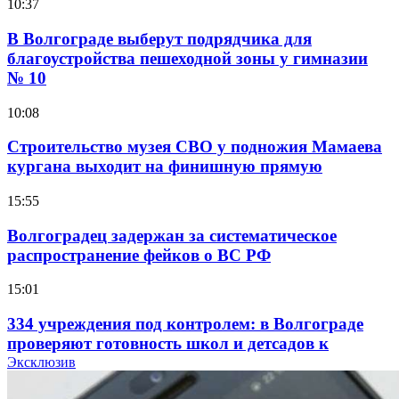
10:37
В Волгограде выберут подрядчика для
благоустройства пешеходной зоны у гимназии
№ 10
10:08
Строительство музея СВО у подножия Мамаева
кургана выходит на финишную прямую
15:55
Волгоградец задержан за систематическое
распространение фейков о ВС РФ
15:01
334 учреждения под контролем: в Волгограде
проверяют готовность школ и детсадов к
учебному году
Эксклюзив
13:47