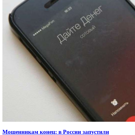
Покушение на убийство в Волгограде: девушка
напала на незнакомую женщину с ножом
12:39
Сладкий праздник в Волгограде: в Центральном
парке прошёл фестиваль „Арбузный переполох“
15:10
Волгоградские компании нарастили экспорт:
заключены контракты на 3,6 млн долларов
Все новости
Мошенникам конец: в России запустили