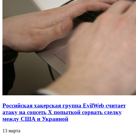
Российская хакерская группа EvilWeb считает
атаку на соцсеть Х попыткой сорвать сделку
между США и Украиной
13 марта