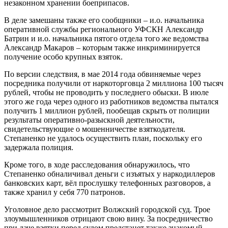
незаконном хранении боеприпасов.
В деле замешаны также его сообщники – и.о. начальника
оперативной службы регионального УФСКН Александр
Батрин и и.о. начальника пятого отдела того же ведомства
Александр Макаров – которым также инкриминируется
получение особо крупных взяток.
По версии следствия, в мае 2014 года обвиняемые через
посредника получили от наркоторговца 2 миллиона 100 тысяч
рублей, чтобы не проводить у последнего обыски. В июле
этого же года через одного из работников ведомства пытался
получить 1 миллион рублей, пообещав скрыть от полиции
результаты оперативно-разыскной деятельности,
свидетельствующие о мошенничестве взяткодателя.
Степаненко не удалось осуществить план, поскольку его
задержала полиция.
Кроме того, в ходе расследования обнаружилось, что
Степаненко обналичивал деньги с изъятых у наркодиллеров
банковских карт, вёл прослушку телефонных разговоров, а
также хранил у себя 770 патронов.
Уголовное дело рассмотрит Волжский городской суд. Трое
злоумышленников отрицают свою вину. За посредничество
при даче взятки перед судом предстанет также знакомый