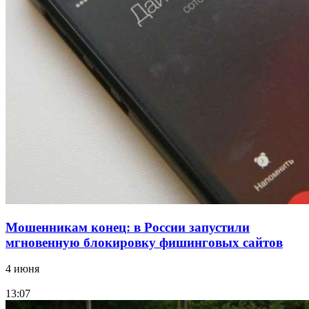
Волгоградские вузы в топе зарплатного
рейтинга: ВолгГТУ и ВолгГМУ вошли в топ‑15
для химической отрасли и фармацевтики
18:39
В Красноармейском районе Волгограда стартует
конкурс на ремонт моста через Волго‑Донской
судоходный канал
Все новости
Мошенникам конец: в России запустили
мгновенную блокировку фишинговых сайтов
4 июня
13:07