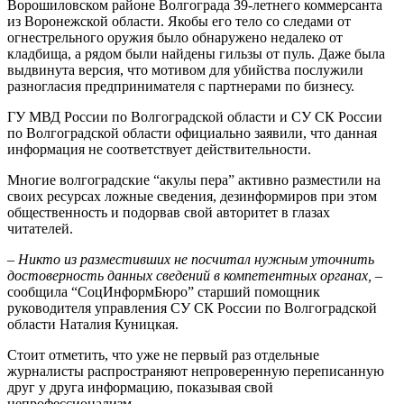
Ворошиловском районе Волгограда 39-летнего коммерсанта
из Воронежской области. Якобы его тело со следами от
огнестрельного оружия было обнаружено недалеко от
кладбища, а рядом были найдены гильзы от пуль. Даже была
выдвинута версия, что мотивом для убийства послужили
разногласия предпринимателя с партнерами по бизнесу.
ГУ МВД России по Волгоградской области и СУ СК России
по Волгоградской области официально заявили, что данная
информация не соответствует действительности.
Многие волгоградские “акулы пера” активно разместили на
своих ресурсах ложные сведения, дезинформиров при этом
общественность и подорвав свой авторитет в глазах
читателей.
–
Никто из разместивших не посчитал нужным уточнить
достоверность данных сведений в компетентных органах,
–
сообщила “СоцИнформБюро” старший помощник
руководителя управления СУ СК России по Волгоградской
области Наталия Куницкая.
Стоит отметить, что уже не первый раз отдельные
журналисты распространяют непроверенную переписанную
друг у друга информацию, показывая свой
непрофессионализм.