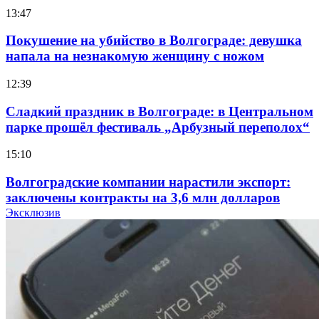
13:47
Покушение на убийство в Волгограде: девушка
напала на незнакомую женщину с ножом
12:39
Сладкий праздник в Волгограде: в Центральном
парке прошёл фестиваль „Арбузный переполох“
15:10
Волгоградские компании нарастили экспорт:
заключены контракты на 3,6 млн долларов
Эксклюзив
11:39
Атака БПЛА в Волгоградской области: есть
пострадавшие и повреждения инфраструктуры
12:01