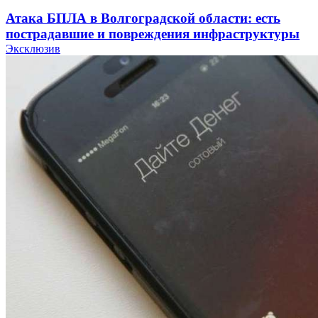
Атака БПЛА в Волгоградской области: есть
пострадавшие и повреждения инфраструктуры
Эксклюзив
12:01
Волгоградские вузы в топе зарплатного
рейтинга: ВолгГТУ и ВолгГМУ вошли в топ‑15
для химической отрасли и фармацевтики
18:39
В Красноармейском районе Волгограда стартует
конкурс на ремонт моста через Волго‑Донской
судоходный канал
12:28
Фестиваль #ТриЧетыре в Волгограде пройдёт
11–13 сентября в рамках Года единства народов
России